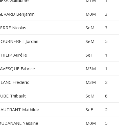
ESA Guillaume
M1M
1
ERARD Benjamin
M0M
3
ERRE Nicolas
SeM
3
TOURNERET Jordan
SeM
5
HILIP Aurélie
SeF
1
AVESQUE Fabrice
M3M
1
LANC Frédéric
M3M
2
UBE Thibault
SeM
8
AUTRANT Mathilde
SeF
2
OUDANANE Yassine
M0M
5