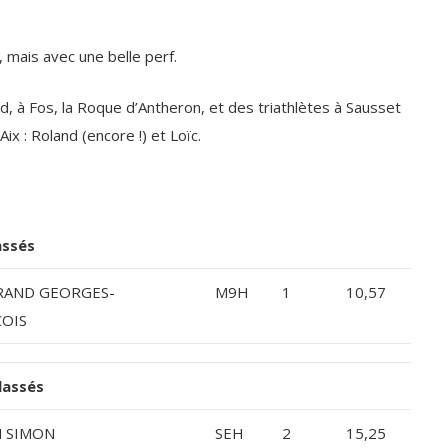
 mais avec une belle perf.
d, à Fos, la Roque d’Antheron, et des triathlètes à Sausset
Aix : Roland (encore !) et Loïc.
assés
RAND GEORGES-
M9H
1
10,57
OIS
lassés
 SIMON
SEH
2
15,25