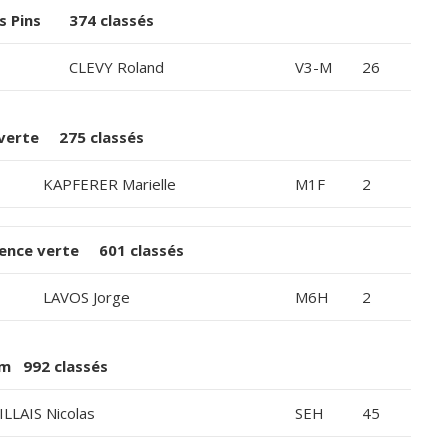
es Pins 374 classés
CLEVY Roland
V3-M
26
verte 275 classés
KAPFERER Marielle
M1F
2
ence verte 601 classés
LAVOS Jorge
M6H
2
m 992 classés
ILLAIS Nicolas
SEH
45