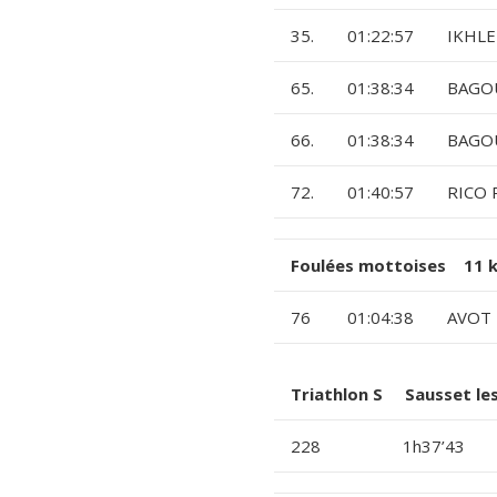
35.
01:22:57
IKHLE
65.
01:38:34
BAGOU
66.
01:38:34
BAGO
72.
01:40:57
RICO 
Foulées mottoises 11 
76
01:04:38
AVOT 
Triathlon S Sausset le
228
1h37’43