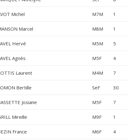
VOT Michel
M7M
1
MANSON Marcel
M8M
1
AVEL Hervé
M5M
5
AVEL Agnès
M5F
4
OTTIS Laurent
M4M
7
OMON Bertille
SeF
30
ASSETTE Josiane
M5F
7
RILL Mireille
M9F
1
EZIN France
M6F
4