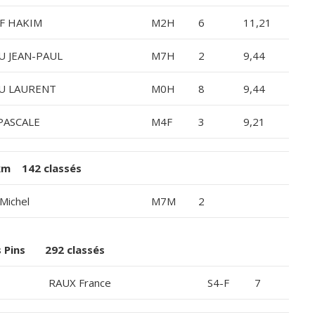
F HAKIM
M2H
6
11,21
 JEAN-PAUL
M7H
2
9,44
U LAURENT
M0H
8
9,44
PASCALE
M4F
3
9,21
km 142 classés
Michel
M7M
2
s Pins 292 classés
RAUX France
S4-F
7