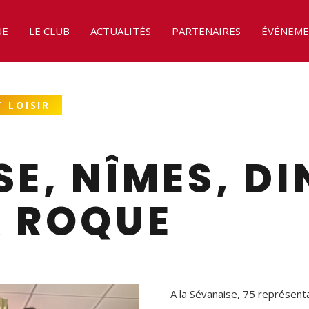
UE
LE CLUB
ACTUALITÉS
PARTENAIRES
ÉVÉNEME
 LOISIR
E, NÎMES, DI
A ROQUE
A la Sévanaise, 75 représenta