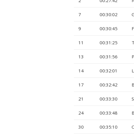
2
00:27:42
N
7
00:30:02
G
9
00:30:45
F
11
00:31:25
13
00:31:56
P
14
00:32:01
L
17
00:32:42
B
21
00:33:30
S
24
00:33:48
B
30
00:35:10