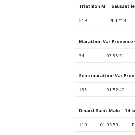
Triathlon M Sausset l
219
2h42’19
Marathon Var Provence 
34.
03:33:51
Semi marathon Var Prov
133.
01:52:40
Dinard-Saint Malo 14 k
110
01:05:59
P