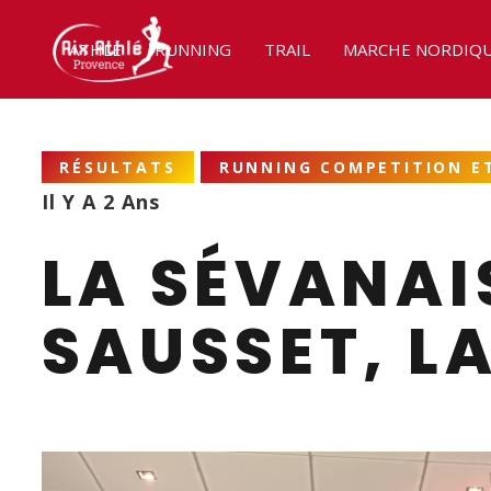
ATHLÉ
RUNNING
TRAIL
MARCHE NORDIQ
RÉSULTATS
RUNNING COMPETITION ET
Il Y A 2 Ans
LA SÉVANAIS
SAUSSET, L