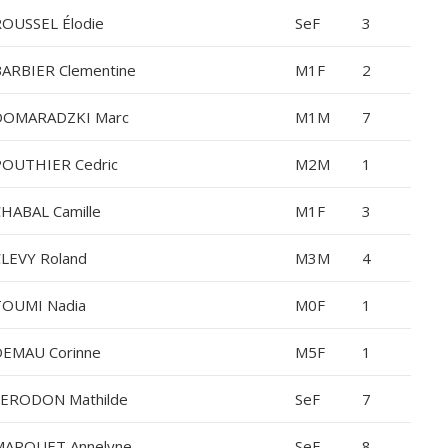
OUSSEL Élodie
SeF
3
ARBIER Clementine
M1F
2
DOMARADZKI Marc
M1M
7
OUTHIER Cedric
M2M
1
HABAL Camille
M1F
3
LEVY Roland
M3M
4
TOUMI Nadia
M0F
1
EMAU Corinne
M5F
1
ERODON Mathilde
SeF
7
MARQUET Annelyne
SeF
8