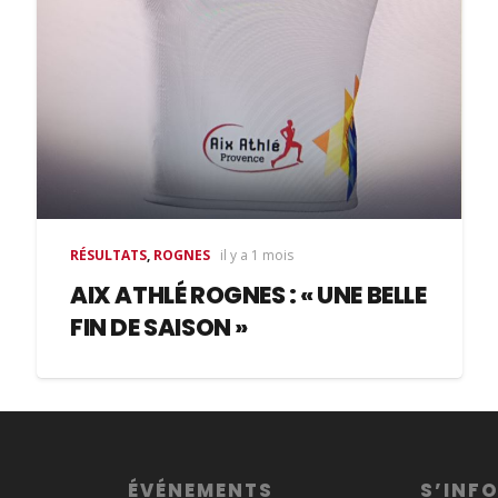
RÉSULTATS
,
ROGNES
il y a 1 mois
AIX ATHLÉ ROGNES : « UNE BELLE
FIN DE SAISON »
ÉVÉNEMENTS
S’INF