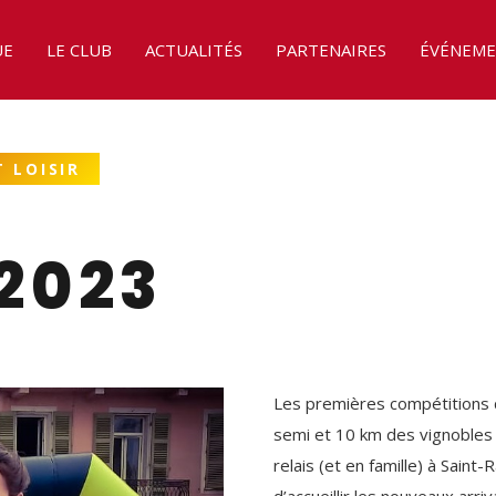
UE
LE CLUB
ACTUALITÉS
PARTENAIRES
ÉVÉNEME
 LOISIR
2023
Les premières compétitions d
semi et 10 km des vignobles à
relais (et en famille) à Saint-
d’accueillir les nouveaux arriv