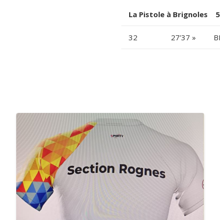
La Pistole à Brignoles 
32
27’37 »
B