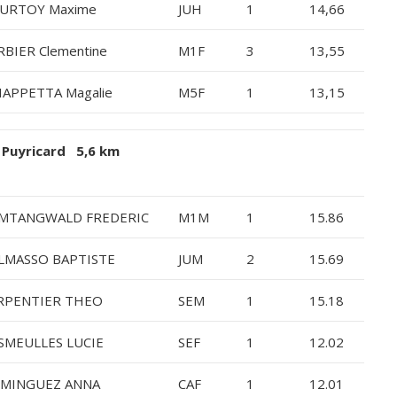
URTOY Maxime
JUH
1
14,66
RBIER Clementine
M1F
3
13,55
IAPPETTA Magalie
M5F
1
13,15
 Puyricard 5,6 km
MTANGWALD FREDERIC
M1M
1
15.86
LMASSO BAPTISTE
JUM
2
15.69
RPENTIER THEO
SEM
1
15.18
SMEULLES LUCIE
SEF
1
12.02
MINGUEZ ANNA
CAF
1
12.01