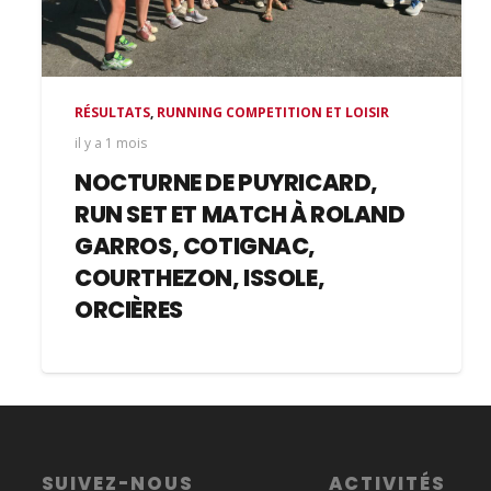
RÉSULTATS
,
RUNNING COMPETITION ET LOISIR
il y a 1 mois
NOCTURNE DE PUYRICARD,
RUN SET ET MATCH À ROLAND
GARROS, COTIGNAC,
COURTHEZON, ISSOLE,
ORCIÈRES
SUIVEZ-NOUS
ACTIVITÉS