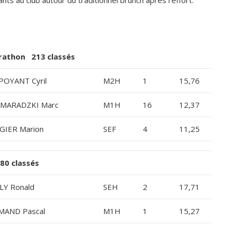
rathon 213 classés
POYANT Cyril
M2H
1
15,76
MARADZKI Marc
M1H
16
12,37
GIER Marion
SEF
4
11,25
0 classés
LY Ronald
SEH
2
17,71
MAND Pascal
M1H
1
15,27