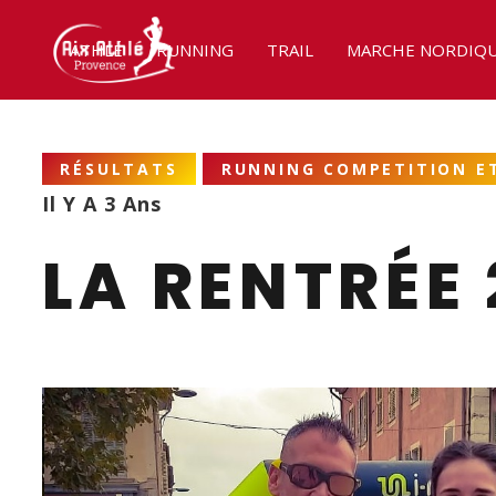
ATHLÉ
RUNNING
TRAIL
MARCHE NORDIQ
RÉSULTATS
RUNNING COMPETITION ET
Il Y A 3 Ans
LA RENTRÉE 