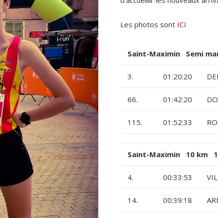
Les photos sont
ICI
Saint-Maximin Semi ma
3.
01:20:20
DE
66.
01:42:20
DO
115.
01:52:33
RO
Saint-Maximin 10 km 18
4.
00:33:53
VIL
14.
00:39:18
AR