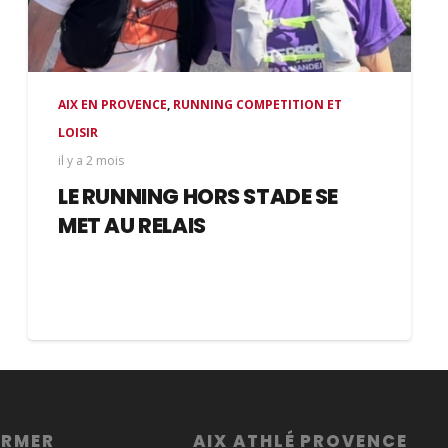
AIX EN PROVENCE
,
RUNNING COMPETITION ET
LOISIR
il y a 2 mois
LE RUNNING HORS STADE SE
MET AU RELAIS
ORMER
AIX ATHLÉ PROVENCE