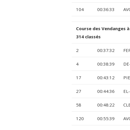
104
00:36:33
AV
Course des Vendanges à
314 classés
2
00:37:32
FE
4
00:38:39
DE
17
00:43:12
PI
27
00:44:36
EL
58
00:48:22
CL
120
00:55:39
AV