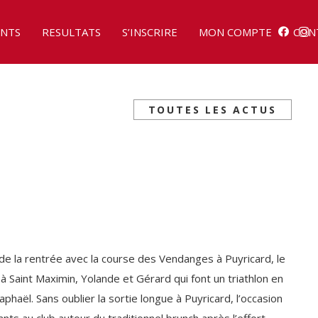
NTS
RESULTATS
S’INSCRIRE
MON COMPTE
CON
TOUTES LES ACTUS
e la rentrée avec la course des Vendanges à Puyricard, le
 Saint Maximin, Yolande et Gérard qui font un triathlon en
Raphaël. Sans oublier la sortie longue à Puyricard, l’occasion
ants au club autour du traditionnel brunch après l’effort.