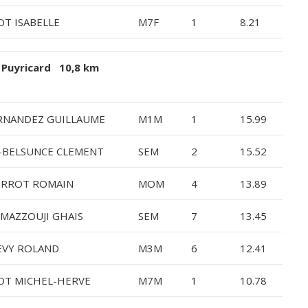
OT ISABELLE
M7F
1
8.21
 Puyricard 10,8 km
RNANDEZ GUILLAUME
M1M
1
15.99
-BELSUNCE CLEMENT
SEM
2
15.52
ERROT ROMAIN
MOM
4
13.89
-MAZZOUJI GHAIS
SEM
7
13.45
EVY ROLAND
M3M
6
12.41
OT MICHEL-HERVE
M7M
1
10.78