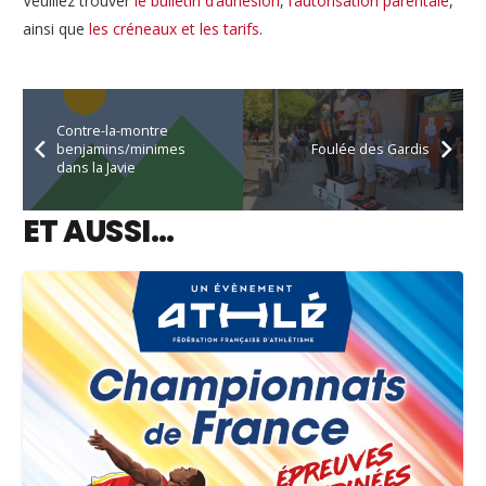
Veuillez trouver
le bulletin d’adhésion
,
l’autorisation parentale
,
ainsi que
les créneaux et les tarifs
.
Contre-la-montre
benjamins/minimes
Foulée des Gardis
dans la Javie
ET AUSSI…