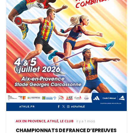
AIX EN PROVENCE
,
ATHLÉ
,
LE CLUB
il y a 1 mois
CHAMPIONNATS DE FRANCE D’EPREUVES