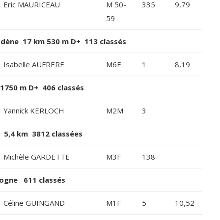
Eric MAURICEAU
M 50-
335
9,79
59
codène 17 km 530 m D+ 113 classés
Isabelle AUFRERE
M6F
1
8,19
 1750 m D+ 406 classés
Yannick KERLOCH
M2M
3
 5,4 km 3812 classées
Michèle GARDETTE
M3F
138
logne 611 classés
Céline GUINGAND
M1F
5
10,52