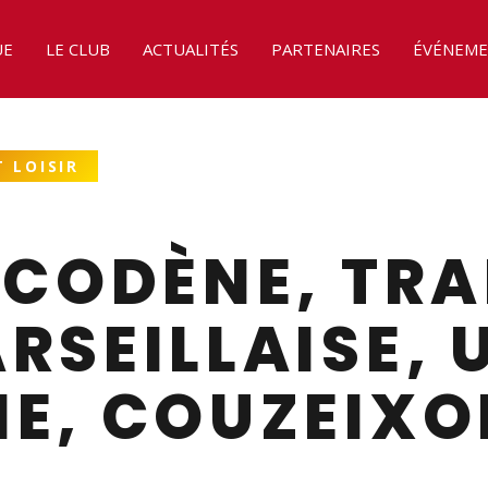
UE
LE CLUB
ACTUALITÉS
PARTENAIRES
ÉVÉNEME
 LOISIR
LCODÈNE, TRA
RSEILLAISE, 
E, COUZEIXO