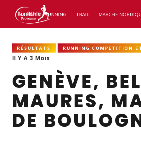
ATHLÉ
RUNNING
TRAIL
MARCHE NORDIQ
RÉSULTATS
RUNNING COMPETITION ET
Il Y A 3 Mois
GENÈVE, BE
MAURES, MA
DE BOULOGN