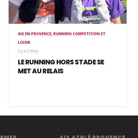
AIX EN PROVENCE
,
RUNNING COMPETITION ET
LOISIR
il y a 2 mois
LE RUNNING HORS STADE SE
MET AU RELAIS
ORMER
AIX ATHLÉ PROVENCE