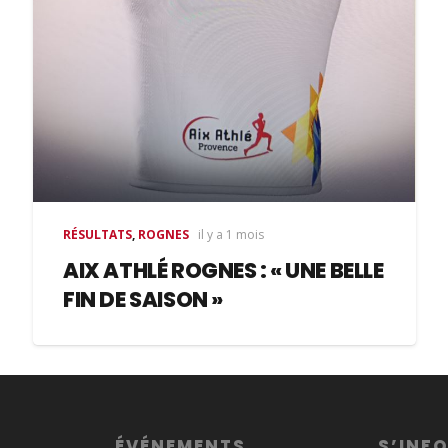
RÉSULTATS
,
ROGNES
il y a 1 mois
AIX ATHLÉ ROGNES : « UNE BELLE
FIN DE SAISON »
ÉVÉNEMENTS
S’INF