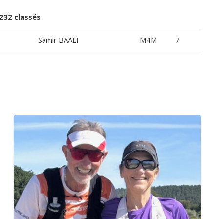
32 classés
Samir BAALI
M4M
7