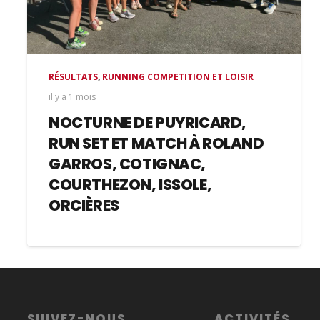
RÉSULTATS
,
RUNNING COMPETITION ET LOISIR
il y a 1 mois
NOCTURNE DE PUYRICARD,
RUN SET ET MATCH À ROLAND
GARROS, COTIGNAC,
COURTHEZON, ISSOLE,
ORCIÈRES
SUIVEZ-NOUS
ACTIVITÉS