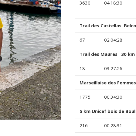
3630
04:18:30
Trail des Castellas Bel
67
02:04:28
Trail des Maures 30 km
18
03:27:26
Marseillaise des Femmes
1775
00:34:30
5 km Unicef bois de Bou
216
00:28:31