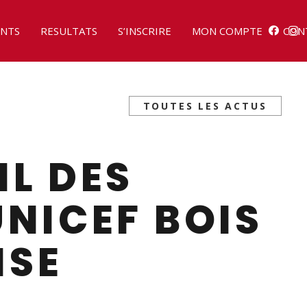
NTS
RESULTATS
S’INSCRIRE
MON COMPTE
CON
TOUTES LES ACTUS
IL DES
UNICEF BOIS
ISE