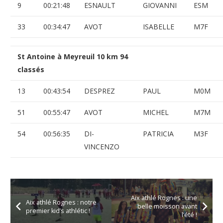
9
00:21:48
ESNAULT
GIOVANNI
ESM
33
00:34:47
AVOT
ISABELLE
M7F
St Antoine à Meyreuil 10 km 94
classés
13
00:43:54
DESPREZ
PAUL
M0M
51
00:55:47
AVOT
MICHEL
M7M
54
00:56:35
DI-
PATRICIA
M3F
VINCENZO
Aix athlé Rognes : une
Aix athlé Rognes : notre
belle moisson avant
premier kid’s athlétic !
l’été !