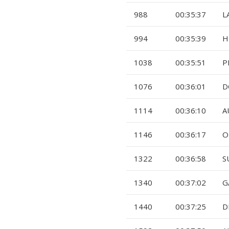
988
00:35:37
L
994
00:35:39
H
1038
00:35:51
P
1076
00:36:01
D
1114
00:36:10
A
1146
00:36:17
O
1322
00:36:58
S
1340
00:37:02
G
1440
00:37:25
D