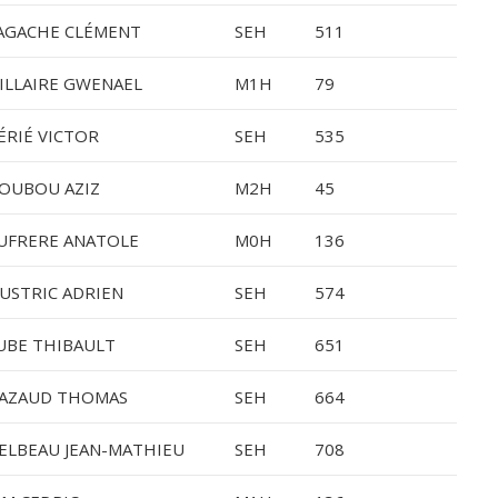
AGACHE CLÉMENT
SEH
511
ILLAIRE GWENAEL
M1H
79
ÉRIÉ VICTOR
SEH
535
OUBOU AZIZ
M2H
45
UFRERE ANATOLE
M0H
136
USTRIC ADRIEN
SEH
574
UBE THIBAULT
SEH
651
AZAUD THOMAS
SEH
664
ELBEAU JEAN-MATHIEU
SEH
708