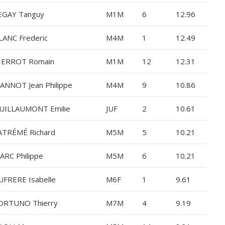
EGAY Tanguy
M1M
6
12.96
LANC Frederic
M4M
1
12.49
IERROT Romain
M1M
12
12.31
EANNOT Jean Philippe
M4M
9
10.86
UILLAUMONT Emilie
JUF
2
10.61
ATRÉMÉ Richard
M5M
5
10.21
ARC Philippe
M5M
6
10.21
UFRERE Isabelle
M6F
1
9.61
ORTUNO Thierry
M7M
4
9.19