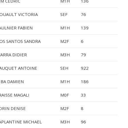
IM CEDRIC
M1H
136
OUAULT VICTORIA
SEF
76
AULNIER FABIEN
M1H
139
OS SANTOS SANDRA
M2F
6
VARRA DIDIER
M3H
79
AUQUET ANTOINE
SEH
922
IBA DAMIEN
M1H
186
RAISSE MAGALI
M0F
33
ORIN DENISE
M2F
8
APLANTINE MICHAEL
M3H
96