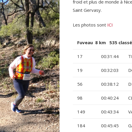
froid et plus de monde à Nice,
Saint Gervasy.
Les photos sont
ICI
Fuveau 8 km 535 classé
17
00:31:44
T
19
00:32:03
D
56
00:38:12
D
98
00:40:24
C
149
00:43:34
V
184
00:45:45
G