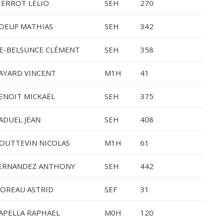
IERROT LÉLIO
SEH
270
OEUF MATHIAS
SEH
342
E-BELSUNCE CLÉMENT
SEH
358
AYARD VINCENT
M1H
41
ENOIT MICKAËL
SEH
375
ADUEL JEAN
SEH
408
OUTTEVIN NICOLAS
M1H
61
ERNANDEZ ANTHONY
SEH
442
OREAU ASTRID
SEF
31
APELLA RAPHAEL
M0H
120