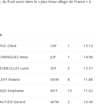
 du froid aussi dans le « plus beau village de France » à
s
RUC Chloé
CAF
1
15.13
OMINGUEZ Anna
JUF
1
14.98
ESMEULLES Lucie
SEF
3
12.57
LEVY Roland
M3M
8
11.88
ADO Stephanie
M1F
10
11.02
AUTIER Gerard
M7M
2
10.49