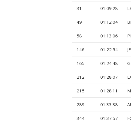
31
01:09:28
L
49
01:12:04
B
58
01:13:06
P
146
01:22:54
J
165
01:24:48
G
212
01:28:07
L
215
01:28:11
M
289
01:33:38
A
344
01:37:57
F