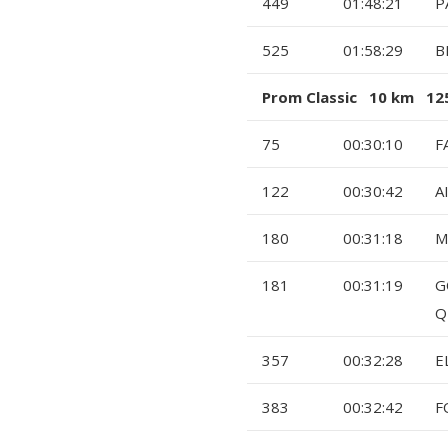
449
01:48:21
P
525
01:58:29
B
Prom Classic 10 km 125
75
00:30:10
F
122
00:30:42
A
180
00:31:18
M
181
00:31:19
G
Q
357
00:32:28
E
383
00:32:42
F