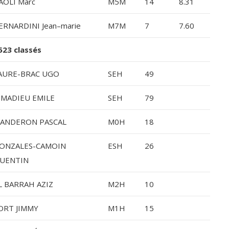
AOLI Marc
M5M
14
8.31
ERNARDINI Jean–marie
M7M
7
7.60
23 classés
AURE-BRAC UGO
SEH
49
IMADIEU EMILE
SEH
79
ANDERON PASCAL
M0H
18
ONZALES-CAMOIN
ESH
26
UENTIN
L BARRAH AZIZ
M2H
10
ORT JIMMY
M1H
15