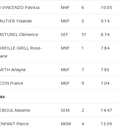
I VINCENZO Patricia
M4F
6
10.05
AUTIER Yolande
M6F
3
9.14
ASTUREL Clémence
SEF
51
8.74
IREILLE GRILL Rose-
M9F
1
7.84
arie
MITH Arlayne
M6F
7
7.83
EZIN France
M6F
9
7.04
és
EBOUL Maxime
SEM
2
14.47
ENFANT Pierre
M0M
4
13.09