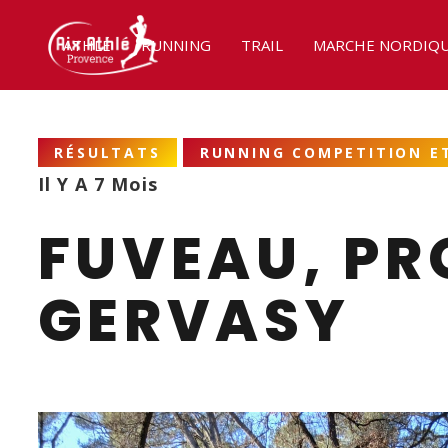
ATHLÉ
RUNNING
TRAIL
MARCHE NORDIQ
RÉSULTATS
RUNNING COMPETITION ET
Il Y A 7 Mois
FUVEAU, PR
GERVASY