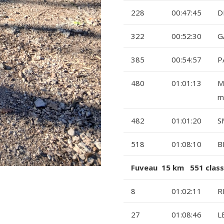
228
00:47:45
D
322
00:52:30
G
385
00:54:57
P
480
01:01:13
M
m
482
01:01:20
S
518
01:08:10
B
Fuveau 15 km 551 class
8
01:02:11
R
27
01:08:46
L