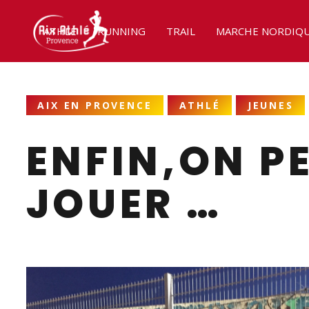
ATHLÉ
RUNNING
TRAIL
MARCHE NORDIQ
AIX EN PROVENCE
ATHLÉ
JEUNES
ENFIN,ON P
JOUER …