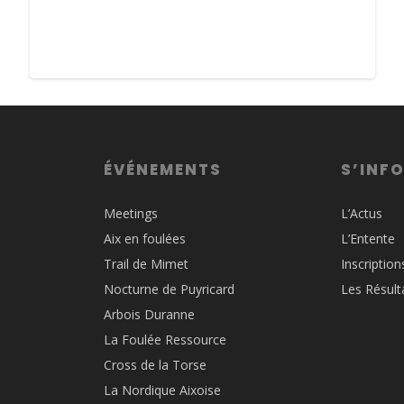
ÉVÉNEMENTS
S’INF
Meetings
L’Actus
Aix en foulées
L’Entente
Trail de Mimet
Inscription
Nocturne de Puyricard
Les Résult
Arbois Duranne
La Foulée Ressource
Cross de la Torse
La Nordique Aixoise