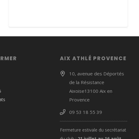
ORMER
AIX ATHLÉ PROVENCE
10, avenue des Déportés
de la Résistance
s
Aixoise13100 Aix en
ats
Provence
09 53 18 55 39
Fermeture estivale du secrétariat
du club :
21 juillet au 16 août