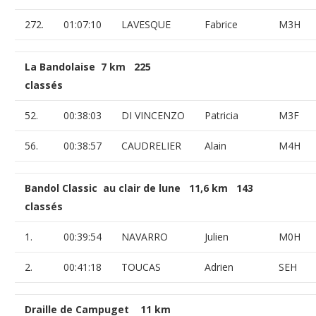
272.
01:07:10
LAVESQUE
Fabrice
M3H
La Bandolaise 7 km 225
classés
52.
00:38:03
DI VINCENZO
Patricia
M3F
56.
00:38:57
CAUDRELIER
Alain
M4H
Bandol Classic au clair de lune 11,6 km 143
classés
1.
00:39:54
NAVARRO
Julien
M0H
2.
00:41:18
TOUCAS
Adrien
SEH
Draille de Campuget 11 km