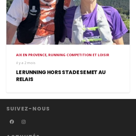
AIX EN PROVENCE
,
RUNNING COMPETITION ET LOISIR
il y a 2 mois
LE RUNNING HORS STADE SE MET AU
RELAIS
SUIVEZ-NOUS