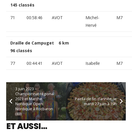
145 classés
71
00:58:46
AVOT
Michel-
M7
Hervé
Draille de Campuget 6 km
96 classés
77
00:44:41
AVOT
Isabelle
M7
3 juin 2023 –
Championnat régional
2023 et Marche
Paella de fin d’année, le
Nordique Open
mardi 27 juin à 19h
Nordique à Rocbaron
(83)
ET AUSSI…