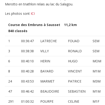
Merotto en triathlon relais au lac du Salagou.
Les photos sont
ICI
Course des Embruns à Sausset 11,2 km
840 classés
1
00:36:47
LATRECHE
FOUAD
SEM
3
00:38:38
VILLY
RONALD
SEM
6
00:40:10
HERIN
HUGO
MOM
8
00:40:28
BAYARD
VINCENT
M1M
24
00:43:53
MARMET
PATRICE
M3M
47
00:46:42
BEAUDOIRE
SEBASTIEN
M1M
291
01:00:32
POURPE
CELINE
M1F