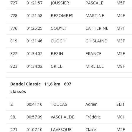
727
01:21:57
JOUSSIER
PASCALE
M5F
728
01:21:58
BEZOMBES
MARTINE
M4F
776
01:26:25
GOUYET
CATHERINE
M7F
819
01:31:46
CUOGHI
GHISLAINE
M3F
822
01:34:02
BEZIN
FRANCE
M5F
823
01:34:02
GRILL
MIREILLE
M8F
Bandol Classic 11,6 km 697
classés
2.
00:41:10
TOUCAS
Adrien
SEH
98.
00:57:09
VASCHALDE
Frédéric
M0H
271.
01:07:10
LAVESQUE
Claire
M2F