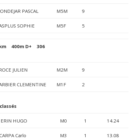
ONDEJAR PASCAL
M5M
9
ASPLUS SOPHIE
M5F
5
15 km 400m D+ 306
ROCE JULIEN
M2M
9
ARBIER CLEMENTINE
M1F
2
classés
ERIN HUGO
M0
1
14.24
CARPA Carlo
M3
1
13.08