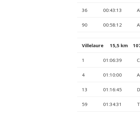
36
00:43:13
A
90
00:58:12
A
Villelaure 15,5 km 107
1
01:06:39
C
4
01:10:00
A
13
01:16:45
D
59
01:34:31
T