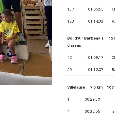
137
01:06:55
M
183
01:14:33
R
Bol d’Air Barbenais 
classés
42
01:09:17
C
55
01:12:07
B
Villelaure 7,5 km 107 
1
00:29:30
H
4
00:32:06
S