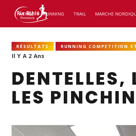
ATHLÉ
RUNNING
TRAIL
MARCHE NORDIQ
RÉSULTATS
RUNNING COMPETITION ET
Il Y A 2 Ans
DENTELLES, 
LES PINCHI