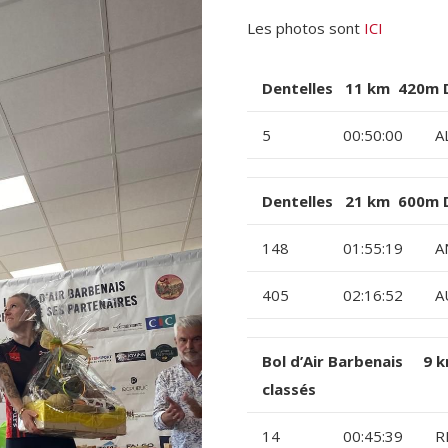
Les photos sont
ICI
Dentelles 11 km 420m 
5
00:50:00
A
Dentelles 21 km 600m 
148
01:55:19
A
405
02:16:52
A
Bol d’Air Barbenais 
classés
14
00:45:39
R