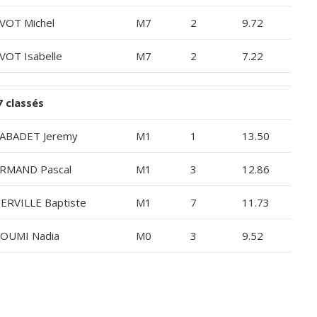
VOT Michel
M7
2
9.72
VOT Isabelle
M7
2
7.22
 classés
ABADET Jeremy
M1
1
13.50
RMAND Pascal
M1
3
12.86
ERVILLE Baptiste
M1
7
11.73
OUMI Nadia
M0
3
9.52