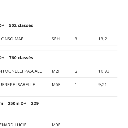
D+ 502 classés
LONSO MAE
SEH
3
13,2
D+ 760 classés
NTOGNELLI PASCALE
M2F
2
10,93
UFRERE ISABELLE
M6F
1
9,21
9 km 250m D+ 229
ENARD LUCIE
M0F
1