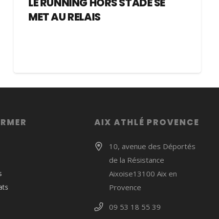
LE RUNNING HORS STADE SE
MET AU RELAIS
ORMER
AIX ATHLÉ PROVENCE
10, avenue des Déportés
de la Résistance
s
Aixoise13100 Aix en
ats
Provence
09 53 18 55 39