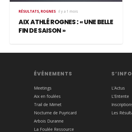
RÉSULTATS
,
ROGNES
il y a 1 mois
AIX ATHLÉ ROGNES : « UNE BELLE
FIN DE SAISON »
ÉVÉNEMENTS
S’INF
Meetings
L’Actus
Aix en foulées
L’Entente
Trail de Mimet
Inscription
Nocturne de Puyricard
Les Résult
Arbois Duranne
La Foulée Ressource