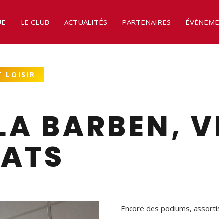
UE
LE CLUB
ACTUALITÉS
PARTENAIRES
ÉVÉNEME
 LOISIR
LA BARBEN, V
NATS
Encore des podiums, assortis