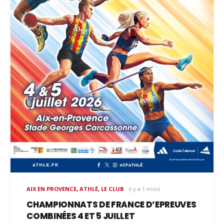
AIX EN PROVENCE
,
ATHLÉ
,
LE CLUB
il y a 1 mois
CHAMPIONNATS DE FRANCE D’EPREUVES
COMBINÉES 4 ET 5 JUILLET