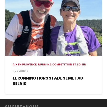
AIX EN PROVENCE
,
RUNNING COMPETITION ET LOISIR
il y a 2 mois
LE RUNNING HORS STADE SE MET AU
RELAIS
SUIVEZ-NOUS