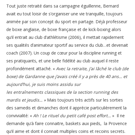
Tout juste retraité dans sa campagne éguillenne, Bernard
avait eu tout loisir de s’organiser une vie tranquille, toujours
animée par son concept du sport en partage. Déjà professeur
de boxe anglaise, de boxe française et de kick-boxing alors
qu’il entrait au club d’athlétisme (2006), il mettait rapidement
ses qualités d’animateur sportif au service du club…et devenait
coach (2007). Un coup de cœur pour la discipline running et
ses pratiquants, et une belle fidélité au club auquel il reste
profondément attaché. «
Avec la retraite, j’ai lâché le club (de
boxe) de Gardanne que j’avais créé il y a près de 40 ans… et
aujourd’hui, je suis moins assidu sur
les entraînements classiques de la section running des
mardis et jeudis… »
Mais toujours très actifs sur les sorties
des samedis et dimanches dont il apprécie particulièrement la
convivialité: «
Ah ! Le rituel du petit café post effort…
» Il ne
demande qu’à faire connaitre, baskets aux pieds, la Provence
qu’il aime et dont il connait multiples coins et recoins secrets.