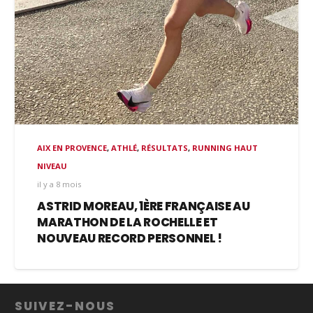
AIX EN PROVENCE
,
ATHLÉ
,
RÉSULTATS
,
RUNNING HAUT
NIVEAU
il y a 8 mois
ASTRID MOREAU, 1ÈRE FRANÇAISE AU
MARATHON DE LA ROCHELLE ET
NOUVEAU RECORD PERSONNEL !
SUIVEZ-NOUS