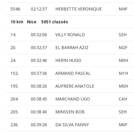
5546.
02:12:37
HERBETTE VERONIQUE
M4F
10 km Nice 5051 classés
14.
00:32:06
VILLY RONALD
SEH
20.
00:32:37
EL BARRAH AZIZ
M2F
24.
00:32:46
HERIN HUGO
M0H
152.
00:37:36
ARMAND PASCAL
M1H
195.
00:38:26
AUFRERE ANATOLE
M0H
204.
00:38:45
MARCHAND UGO
CAH
205.
00:38:40
MINSSEN BOB
SEH
236.
00:39:26
DA SILVA FANNY
M0F