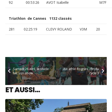
92
00:53:26
AVOT Isabelle
M7F
Triathlon de Cannes 1132 classés
281
02:25:19
CLEVY ROLAND
V3M
20
Samedi 26 avril, le stade
Aix athlé Rognes : fin du
fait son show
cycle 3
ET AUSSI…