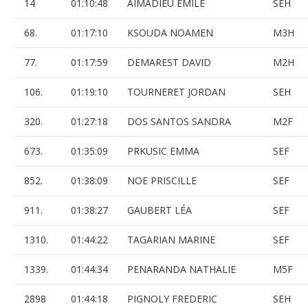
14
01:10:48
AIMADIEU EMILE
SEH
68.
01:17:10
KSOUDA NOAMEN
M3H
77.
01:17:59
DEMAREST DAVID
M2H
106.
01:19:10
TOURNERET JORDAN
SEH
320.
01:27:18
DOS SANTOS SANDRA
M2F
673.
01:35:09
PRKUSIC EMMA
SEF
852.
01:38:09
NOE PRISCILLE
SEF
911.
01:38:27
GAUBERT LÉA
SEF
1310.
01:44:22
TAGARIAN MARINE
SEF
1339.
01:44:34
PENARANDA NATHALIE
M5F
2898
01:44:18
PIGNOLY FREDERIC
SEH