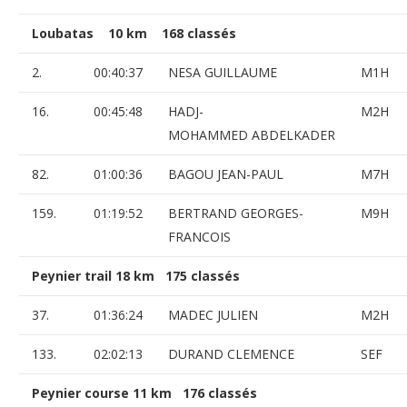
Loubatas 10 km 168 classés
2.
00:40:37
NESA GUILLAUME
M1H
16.
00:45:48
HADJ-
M2H
MOHAMMED ABDELKADER
82.
01:00:36
BAGOU JEAN-PAUL
M7H
159.
01:19:52
BERTRAND GEORGES-
M9H
FRANCOIS
Peynier trail 18 km 175 classés
37.
01:36:24
MADEC JULIEN
M2H
133.
02:02:13
DURAND CLEMENCE
SEF
Peynier course 11 km 176 classés