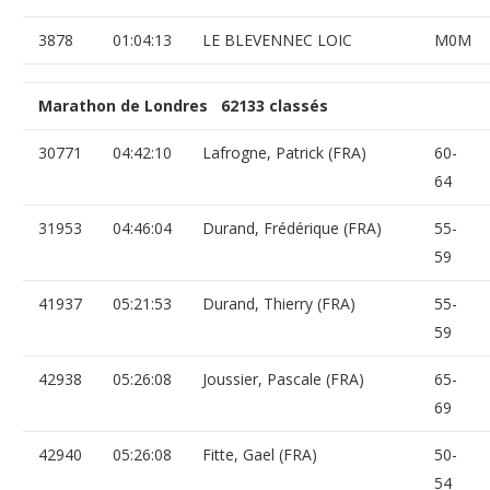
3878
01:04:13
LE BLEVENNEC LOIC
M0M
Marathon de Londres 62133 classés
30771
04:42:10
Lafrogne, Patrick (FRA)
60-
64
31953
04:46:04
Durand, Frédérique (FRA)
55-
59
41937
05:21:53
Durand, Thierry (FRA)
55-
59
42938
05:26:08
Joussier, Pascale (FRA)
65-
69
42940
05:26:08
Fitte, Gael (FRA)
50-
54