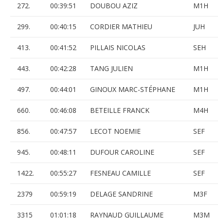
272.
00:39:51
DOUBOU AZIZ
M1H
299.
00:40:15
CORDIER MATHIEU
JUH
413.
00:41:52
PILLAIS NICOLAS
SEH
443.
00:42:28
TANG JULIEN
M1H
497.
00:44:01
GINOUX MARC-STÉPHANE
M1H
660.
00:46:08
BETEILLE FRANCK
M4H
856.
00:47:57
LECOT NOEMIE
SEF
945.
00:48:11
DUFOUR CAROLINE
SEF
1422.
00:55:27
FESNEAU CAMILLE
SEF
2379
00:59:19
DELAGE SANDRINE
M3F
3315
01:01:18
RAYNAUD GUILLAUME
M3M