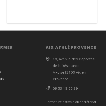
ORMER
AIX ATHLÉ PROVENCE
10, avenue des Déportés
de la Résistance
s
Aixoise13100 Aix en
ats
Provence
09 53 18 55 39
Fermeture estivale du secrétariat