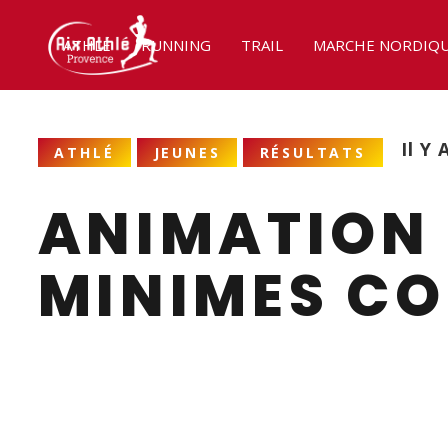
ATHLÉ
RUNNING
TRAIL
MARCHE NORDIQ
Il Y 
ATHLÉ
JEUNES
RÉSULTATS
ANIMATION 
MINIMES CO