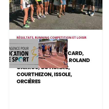
RÉSULTATS
,
RUNNING COMPETITION ET LOISIR
il y a 1 mois
NOCTURNE DE PUYRICARD,
RUN SET ET MATCH À ROLAND
GARROS, COTIGNAC,
COURTHEZON, ISSOLE,
ORCIÈRES