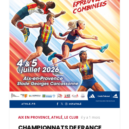
AIX EN PROVENCE
,
ATHLÉ
,
LE CLUB
il y a 1 mois
CHAMPIONNATS DE FRANCE