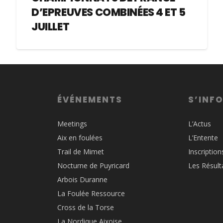
D’EPREUVES COMBINÉES 4 ET 5
JUILLET
ÉVÉNEMENTS
S’INF
Meetings
L’Actus
Aix en foulées
L’Entente
Trail de Mimet
Inscription
Nocturne de Puyricard
Les Résult
Arbois Duranne
La Foulée Ressource
Cross de la Torse
La Nordique Aixoise