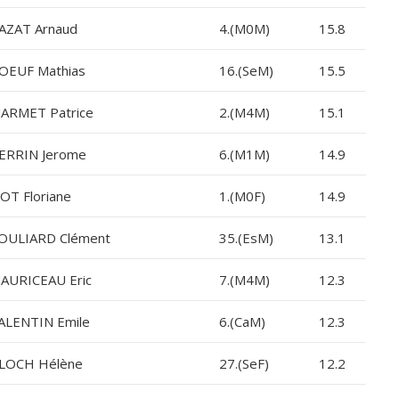
AZAT Arnaud
4.(M0M)
15.8
OEUF Mathias
16.(SeM)
15.5
ARMET Patrice
2.(M4M)
15.1
ERRIN Jerome
6.(M1M)
14.9
OT Floriane
1.(M0F)
14.9
OULIARD Clément
35.(EsM)
13.1
AURICEAU Eric
7.(M4M)
12.3
ALENTIN Emile
6.(CaM)
12.3
LOCH Hélène
27.(SeF)
12.2