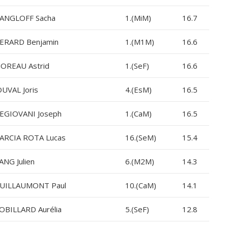
ANGLOFF Sacha
1.(MiM)
16.7
ERARD Benjamin
1.(M1M)
16.6
OREAU Astrid
1.(SeF)
16.6
OUVAL Joris
4.(EsM)
16.5
EGIOVANI Joseph
1.(CaM)
16.5
ARCIA ROTA Lucas
16.(SeM)
15.4
ANG Julien
6.(M2M)
14.3
UILLAUMONT Paul
10.(CaM)
14.1
OBILLARD Aurélia
5.(SeF)
12.8