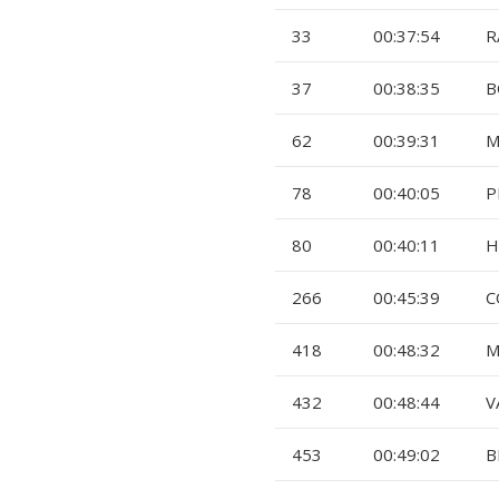
33
00:37:54
R
37
00:38:35
B
62
00:39:31
M
78
00:40:05
P
80
00:40:11
H
266
00:45:39
C
418
00:48:32
M
432
00:48:44
V
453
00:49:02
B