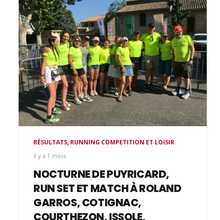
RÉSULTATS
,
RUNNING COMPETITION ET LOISIR
il y a 1 mois
NOCTURNE DE PUYRICARD,
RUN SET ET MATCH À ROLAND
GARROS, COTIGNAC,
COURTHEZON, ISSOLE,