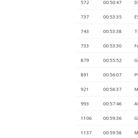
572
00:50:47
D
737
00:53:35
E
743
00:53:38
T
733
00:53:30
F
879
00:55:52
G
891
00:56:07
P
921
00:56:37
M
993
00:57:46
A
1106
00:59:36
G
1137
00:59:58
M