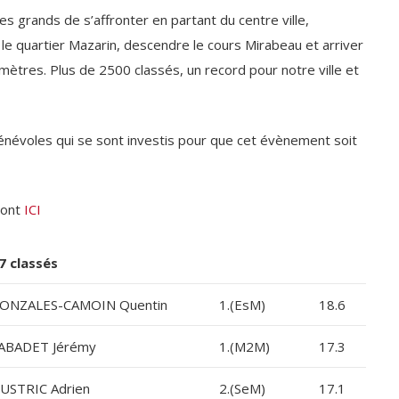
es grands de s’affronter en partant du centre ville,
, le quartier Mazarin, descendre le cours Mirabeau et arriver
omètres. Plus de 2500 classés, un record pour notre ville et
névoles qui se sont investis pour que cet évènement soit
sont
ICI
 classés
ONZALES-CAMOIN Quentin
1.(EsM)
18.6
ABADET Jérémy
1.(M2M)
17.3
USTRIC Adrien
2.(SeM)
17.1