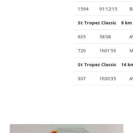
1594
01:12:15
B
St Tropez Classic 8 km
635
58’08
A
720
1h01’55
M
St Tropez Classic 16 k
307
1h30’35
A