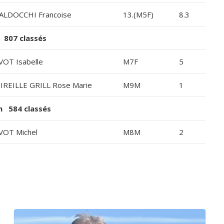
ALDOCCHI Francoise
13.(M5F)
8.3
 807 classés
VOT Isabelle
M7F
5
IREILLE GRILL Rose Marie
M9M
1
m 584 classés
VOT Michel
M8M
2