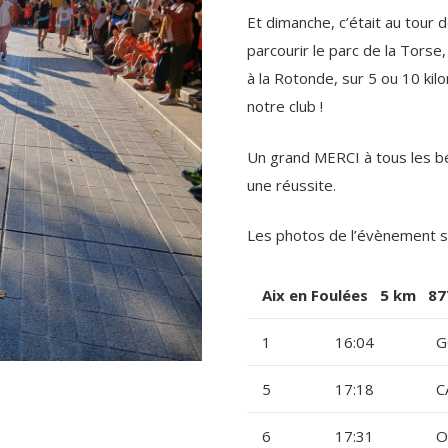
Et dimanche, c’était au tour d
parcourir le parc de la Torse
à la Rotonde, sur 5 ou 10 kil
notre club !
Un grand MERCI à tous les bé
une réussite.
Les photos de l’évènement 
Aix en Foulées 5 km 877
1
16:04
G
5
17:18
C
6
17:31
O