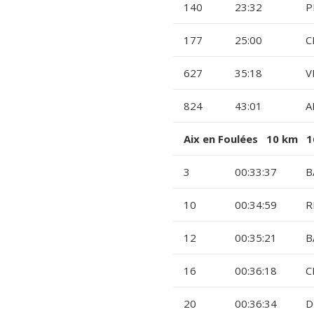
140
23:32
P
177
25:00
C
627
35:18
V
824
43:01
A
Aix en Foulées 10 km 1
3
00:33:37
B
10
00:34:59
R
12
00:35:21
B
16
00:36:18
C
20
00:36:34
D