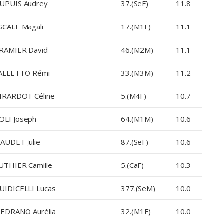
UPUIS Audrey
37.(SeF)
11.8
SCALE Magali
17.(M1F)
11.1
RAMIER David
46.(M2M)
11.1
ALLETTO Rémi
33.(M3M)
11.2
IRARDOT Céline
5.(M4F)
10.7
OLI Joseph
64.(M1M)
10.6
AUDET Julie
87.(SeF)
10.6
UTHIER Camille
5.(CaF)
10.3
UIDICELLI Lucas
377.(SeM)
10.0
EDRANO Aurélia
32.(M1F)
10.0