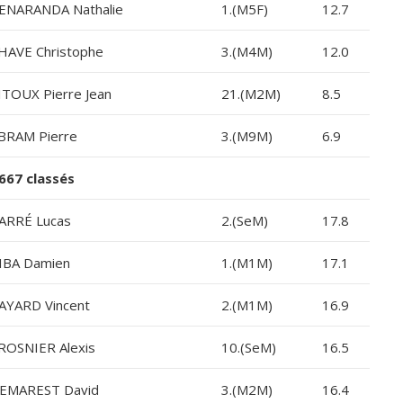
ENARANDA Nathalie
1.(M5F)
12.7
HAVE Christophe
3.(M4M)
12.0
ITOUX Pierre Jean
21.(M2M)
8.5
BRAM Pierre
3.(M9M)
6.9
667 classés
ARRÉ Lucas
2.(SeM)
17.8
IBA Damien
1.(M1M)
17.1
AYARD Vincent
2.(M1M)
16.9
ROSNIER Alexis
10.(SeM)
16.5
EMAREST David
3.(M2M)
16.4