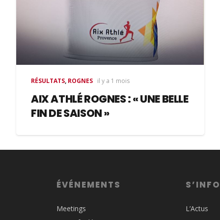
RÉSULTATS
,
ROGNES
il y a 1 mois
AIX ATHLÉ ROGNES : « UNE BELLE
FIN DE SAISON »
ÉVÉNEMENTS
S’INF
Meetings
L’Actus