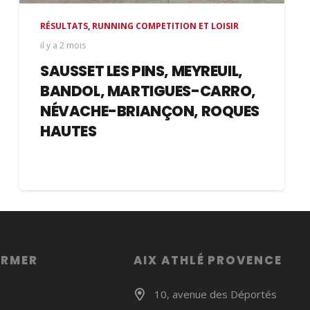
RÉSULTATS
,
RUNNING COMPETITION ET LOISIR
il y a 2 mois
SAUSSET LES PINS, MEYREUIL,
BANDOL, MARTIGUES-CARRO,
NÉVACHE-BRIANÇON, ROQUES
HAUTES
ORMER
AIX ATHLÉ PROVENCE
10, avenue des Déportés