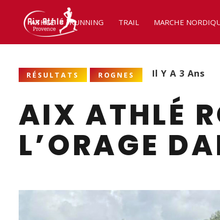
ATHLÉ
RUNNING
TRAIL
MARCHE NORDIQ
Il Y A 3 Ans
RÉSULTATS
ROGNES
AIX ATHLÉ R
L’ORAGE DAN