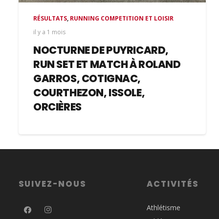
RÉSULTATS
,
RUNNING COMPETITION ET LOISIR
il y a 1 mois
NOCTURNE DE PUYRICARD,
RUN SET ET MATCH À ROLAND
GARROS, COTIGNAC,
COURTHEZON, ISSOLE,
ORCIÈRES
SUIVEZ-NOUS
ACTIVITÉS
Athlétisme