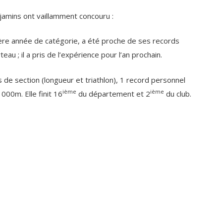
amins ont vaillamment concouru :
 année de catégorie, a été proche de ses records
u ; il a pris de l’expérience pour l’an prochain.
 section (longueur et triathlon), 1 record personnel
ième
ième
000m. Elle finit 16
du département et 2
du club.