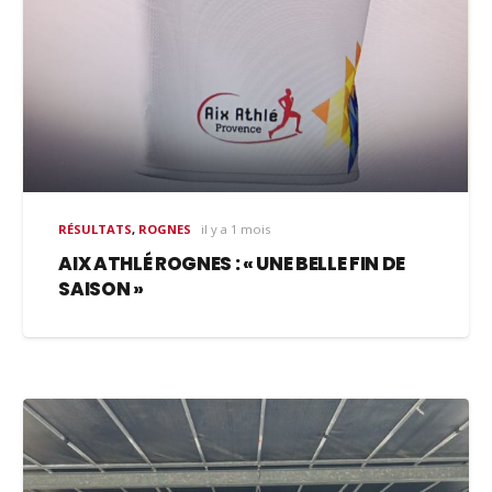
RÉSULTATS
,
ROGNES
il y a 1 mois
AIX ATHLÉ ROGNES : « UNE BELLE FIN DE
SAISON »