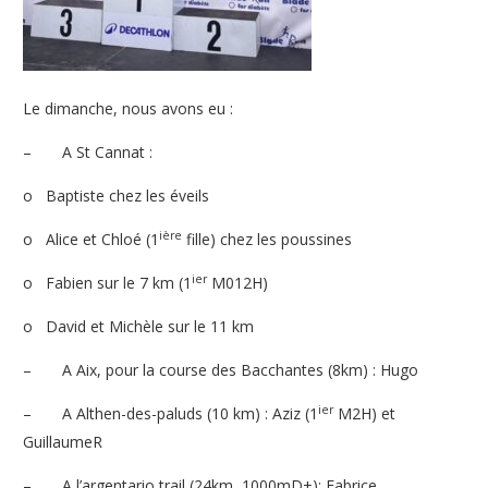
Le dimanche, nous avons eu :
–
A St Cannat :
o
Baptiste chez les éveils
ière
o
Alice et Chloé (1
fille) chez les poussines
ier
o
Fabien sur le 7 km (1
M012H)
o
David et Michèle sur le 11 km
–
A Aix, pour la course des Bacchantes (8km) : Hugo
ier
–
A Althen-des-paluds (10 km) : Aziz (1
M2H) et
GuillaumeR
–
A l’argentario trail (24km, 1000mD+): Fabrice