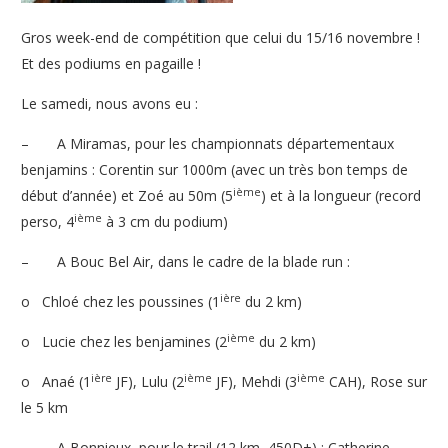
Gros week-end de compétition que celui du 15/16 novembre !
Et des podiums en pagaille !
Le samedi, nous avons eu :
–
A Miramas, pour les championnats départementaux
benjamins : Corentin sur 1000m (avec un très bon temps de
ième
début d’année) et Zoé au 50m (5
) et à la longueur (record
ième
perso, 4
à 3 cm du podium)
–
A Bouc Bel Air, dans le cadre de la blade run :
ière
o
Chloé chez les poussines (1
du 2 km)
ième
o
Lucie chez les benjamines (2
du 2 km)
ière
ième
ième
o
Anaé (1
JF), Lulu (2
JF), Mehdi (3
CAH), Rose sur
le 5 km
–
A Bonnieux, pour le trail (12 km, 450D+) : Catherine,