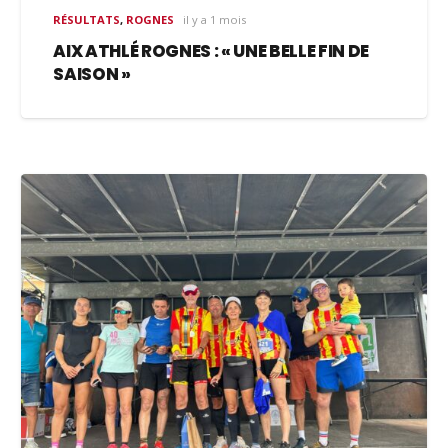
RÉSULTATS
,
ROGNES
il y a 1 mois
AIX ATHLÉ ROGNES : « UNE BELLE FIN DE
SAISON »