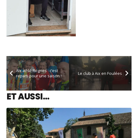
Aix athlé Rognes : c’est
Le club à Aix en Foulées
reparti pour une saison !
ET AUSSI…