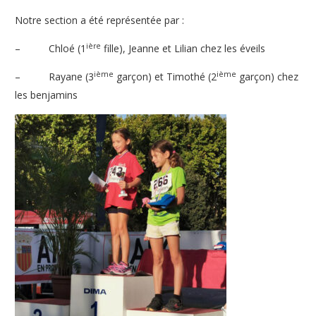
Notre section a été représentée par :
ière
– Chloé (1
fille), Jeanne et Lilian chez les éveils
ième
ième
– Rayane (3
garçon) et Timothé (2
garçon) chez
les benjamins