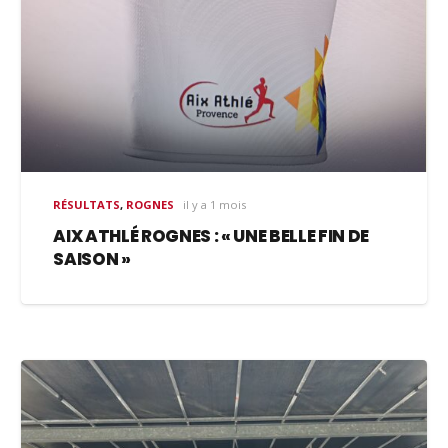
RÉSULTATS
,
ROGNES
il y a 1 mois
AIX ATHLÉ ROGNES : « UNE BELLE FIN DE
SAISON »