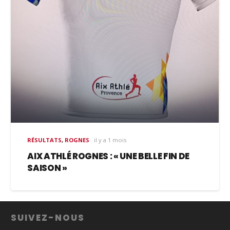
RÉSULTATS
,
ROGNES
il y a 1 mois
AIX ATHLÉ ROGNES : « UNE BELLE FIN DE
SAISON »
SUIVEZ-NOUS