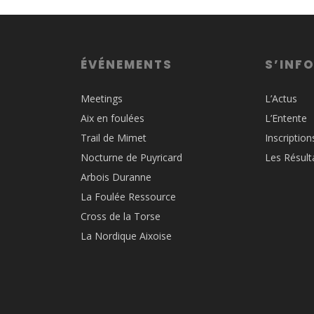
ÉVÉNEMENTS
S’INF
Meetings
L’Actus
Aix en foulées
L’Entente
Trail de Mimet
Inscription
Nocturne de Puyricard
Les Résult
Arbois Duranne
La Foulée Ressource
Cross de la Torse
La Nordique Aixoise