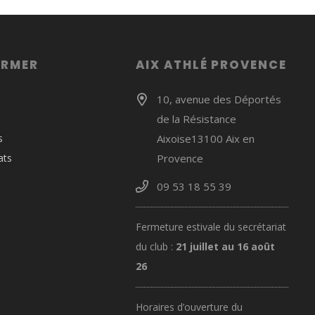
ORMER
AIX ATHLÉ PROVENCE
10, avenue des Déportés
de la Résistance
s
Aixoise13100 Aix en
ats
Provence
09 53 18 55 39
Fermeture estivale du secrétariat
du club :
21 juillet au 16 août
26
Horaires d’ouverture du