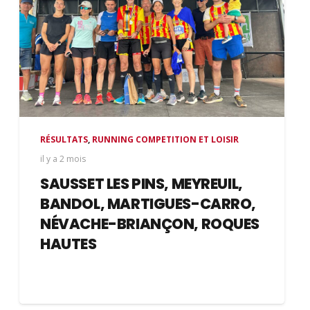
RÉSULTATS
,
RUNNING COMPETITION ET LOISIR
il y a 2 mois
SAUSSET LES PINS, MEYREUIL,
BANDOL, MARTIGUES-CARRO,
NÉVACHE-BRIANÇON, ROQUES
HAUTES