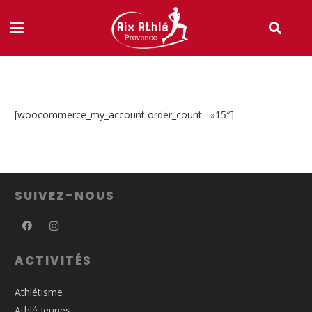
[woocommerce_my_account order_count= »15″]
SUIVEZ-NOUS
ACTIVITÉS
Athlétisme
Athlé Jeunes