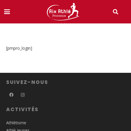
[pmpro_login]
SUIVEZ-NOUS
ACTIVITÉS
Athlétisme
Athlé Jeunes