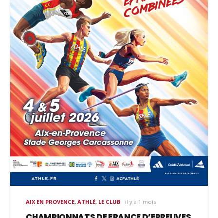
AIX EN PROVENCE
,
ATHLÉ
,
LE CLUB
il y a 1 mois
CHAMPIONNATS DE FRANCE D’EPREUVES