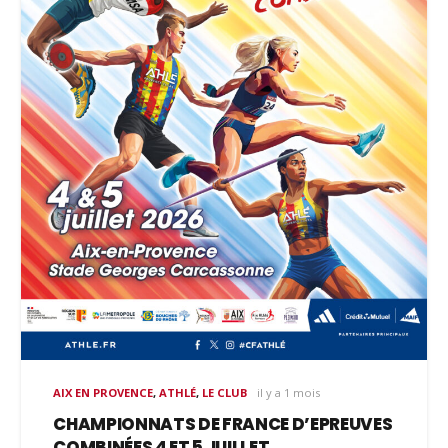
AIX EN PROVENCE
,
ATHLÉ
,
LE CLUB
il y a 1 mois
CHAMPIONNATS DE FRANCE D’EPREUVES
COMBINÉES 4 ET 5 JUILLET