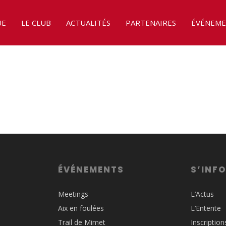
UE
LE CLUB
ACTUALITÉS
PARTENAIRES
ÉVÉNEME
ÉVÉNEMENTS
S’INF
Meetings
L’Actus
Aix en foulées
L’Entente
Trail de Mimet
Inscription