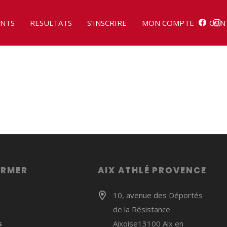
NTS
RESULTATS
S’INSCRIRE
MON COMPTE
CON
ORMER
AIX ATHLÉ PROVENCE
10, avenue des Déportés
de la Résistance
s
Aixoise13100 Aix en