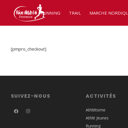
ATHLÉ
RUNNING
TRAIL
MARCHE NORDIQ
[pmpro_checkout]
SUIVEZ-NOUS
ACTIVITÉS
Athlétisme
Athlé Jeunes
Running