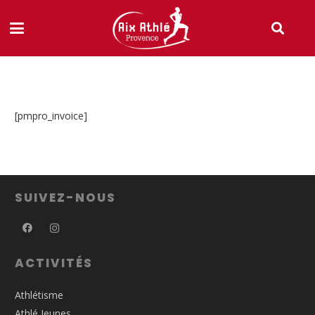
[pmpro_invoice]
SUIVEZ-NOUS
ACTIVITÉS
Athlétisme
Athlé Jeunes